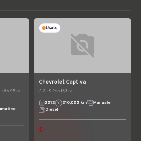
Usato
Chevrolet Captiva
y) s&s 95cv
2.2 LS 2rm 163cv
2012
210,000 km
Manuale
omatico
Diesel
€-