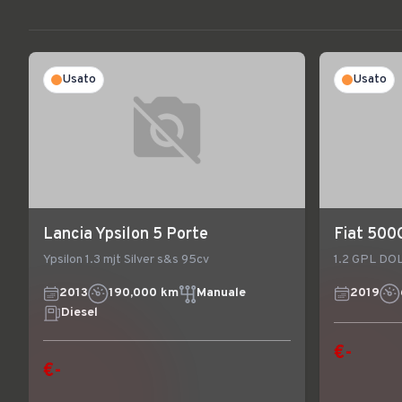
Usato
Usato
Lancia Ypsilon 5 Porte
Fiat 500
Ypsilon 1.3 mjt Silver s&s 95cv
1.2 GPL DO
2013
190,000 km
Manuale
2019
Diesel
€-
€-