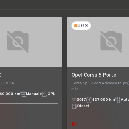
Usato
C
Opel Corsa 5 Porte
LCEVITA
Corsa 5p 1.3 cdti Advance (n-jo
mta
60,000 km
Manuale
GPL
2017
127,000 km
Aut
Diesel
€-