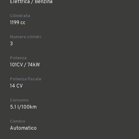
Elettrica / Benzina
Cilindrata
1199 cc
Numero cilindri
3
Potenza
101CV / 74kW
Potenza fiscale
14 CV
Consumo
5.1 l/100km
Cambio
Automatico