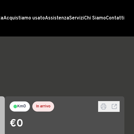
ta
Acquistiamo usato
Assistenza
Servizi
Chi Siamo
Contatti
Km0
In arrivo
€0