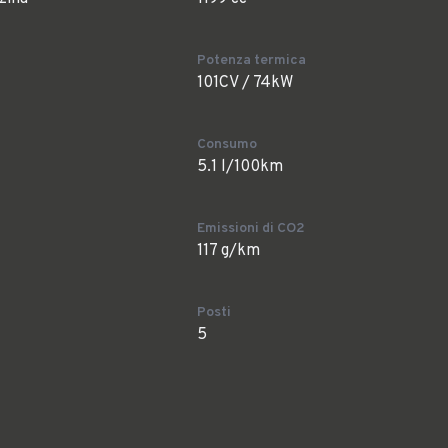
Potenza termica
101CV / 74kW
Consumo
5.1 l/100km
Emissioni di CO2
117 g/km
Posti
5