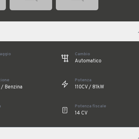
aggio
Cambio
Automatico
zione
Potenza
 / Benzina
110CV / 81kW
a
Potenza fiscale
14 CV