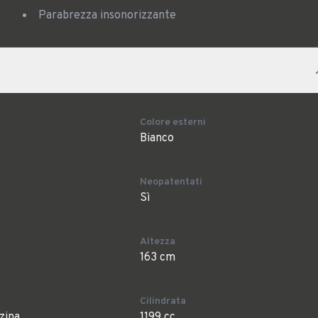
Parabrezza insonorizzante
Colore esterni
Bianco
Neopatentati
Sì
Altezza
163 cm
Cilindrata
zina
1199 cc