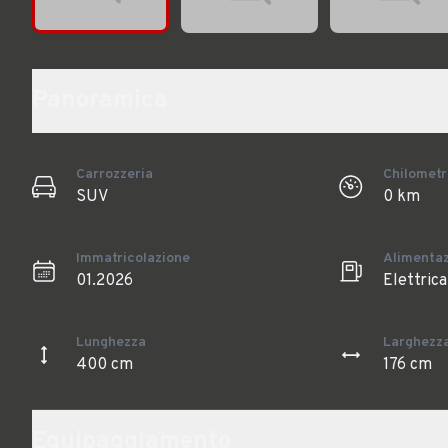
Panoramica
Carrozzeria
Chilometr
SUV
0 km
Immatricolazione
Alimenta
01.2026
Elettrica
Lunghezza
Larghezz
400 cm
176 cm
Equipaggiamento