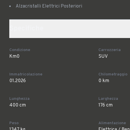
Alzacristalli Elettrici Posteriori
Specifiche
Condizione
Carrozzeria
Km0
SUV
Immatricolazione
Chilometraggio
01.2026
0 km
Lunghezza
Larghezza
400 cm
176 cm
Peso
Alimentazione
1347 kg
Elettrica / Ben