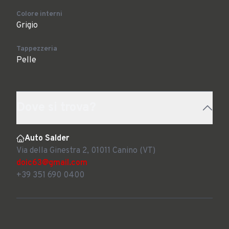
Colore interni
Grigio
Tappezzeria
Pelle
Dove si trova?
Auto Salder
Via della Ginestra 2, 01011 Canino (VT)
doic63@gmail.com
+39 351 690 0400