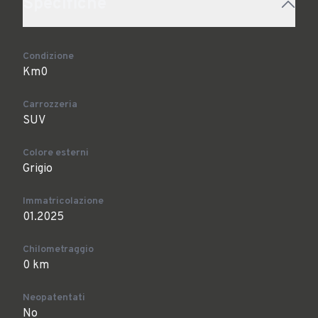
Specifiche
Condizione
Km0
Carrozzeria
SUV
Colore esterni
Grigio
Immatricolazione
01.2025
Chilometraggio
0 km
Neopatentati
No